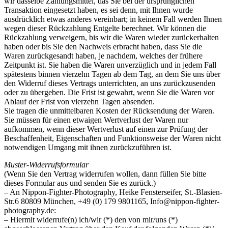
wir dasselbe Zahlungsmittel, das Sie bei der ursprünglichen
Transaktion eingesetzt haben, es sei denn, mit Ihnen wurde
ausdrücklich etwas anderes vereinbart; in keinem Fall werden Ihnen
wegen dieser Rückzahlung Entgelte berechnet. Wir können die
Rückzahlung verweigern, bis wir die Waren wieder zurückerhalten
haben oder bis Sie den Nachweis erbracht haben, dass Sie die
Waren zurückgesandt haben, je nachdem, welches der frühere
Zeitpunkt ist. Sie haben die Waren unverzüglich und in jedem Fall
spätestens binnen vierzehn Tagen ab dem Tag, an dem Sie uns über
den Widerruf dieses Vertrags unterrichten, an uns zurückzusenden
oder zu übergeben. Die Frist ist gewahrt, wenn Sie die Waren vor
Ablauf der Frist von vierzehn Tagen absenden.
Sie tragen die unmittelbaren Kosten der Rücksendung der Waren.
Sie müssen für einen etwaigen Wertverlust der Waren nur
aufkommen, wenn dieser Wertverlust auf einen zur Prüfung der
Beschaffenheit, Eigenschaften und Funktionsweise der Waren nicht
notwendigen Umgang mit ihnen zurückzuführen ist.
Muster-Widerrufsformular
(Wenn Sie den Vertrag widerrufen wollen, dann füllen Sie bitte
dieses Formular aus und senden Sie es zurück.)
– An Nippon-Fighter-Photography, Heike Fensterseifer, St.-Blasien-
Str.6 80809 München, +49 (0) 179 9801165, Info@nippon-fighter-
photography.de:
– Hiermit widerrufe(n) ich/wir (*) den von mir/uns (*)