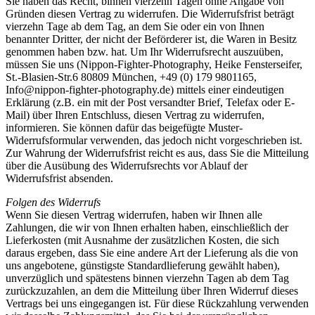
Sie haben das Recht, binnen vierzehn Tagen ohne Angabe von
Gründen diesen Vertrag zu widerrufen. Die Widerrufsfrist beträgt
vierzehn Tage ab dem Tag, an dem Sie oder ein von Ihnen
benannter Dritter, der nicht der Beförderer ist, die Waren in Besitz
genommen haben bzw. hat. Um Ihr Widerrufsrecht auszuüben,
müssen Sie uns (Nippon-Fighter-Photography, Heike Fensterseifer,
St.-Blasien-Str.6 80809 München, +49 (0) 179 9801165,
Info@nippon-fighter-photography.de) mittels einer eindeutigen
Erklärung (z.B. ein mit der Post versandter Brief, Telefax oder E-
Mail) über Ihren Entschluss, diesen Vertrag zu widerrufen,
informieren. Sie können dafür das beigefügte Muster-
Widerrufsformular verwenden, das jedoch nicht vorgeschrieben ist.
Zur Wahrung der Widerrufsfrist reicht es aus, dass Sie die Mitteilung
über die Ausübung des Widerrufsrechts vor Ablauf der
Widerrufsfrist absenden.
Folgen des Widerrufs
Wenn Sie diesen Vertrag widerrufen, haben wir Ihnen alle
Zahlungen, die wir von Ihnen erhalten haben, einschließlich der
Lieferkosten (mit Ausnahme der zusätzlichen Kosten, die sich
daraus ergeben, dass Sie eine andere Art der Lieferung als die von
uns angebotene, günstigste Standardlieferung gewählt haben),
unverzüglich und spätestens binnen vierzehn Tagen ab dem Tag
zurückzuzahlen, an dem die Mitteilung über Ihren Widerruf dieses
Vertrags bei uns eingegangen ist. Für diese Rückzahlung verwenden