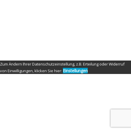
Aperture: f/3.5
ISO: 400
Shutter speed: 1/125 second
Copyright: Nippon-Fighter-Photography
Credit: Tom Fensterseifer
© Copyright 2021 by Nippon Fighter Photography
Zum Ändern Ihrer Datenschutzeinstellung, z.B. Erteilung oder Widerruf
Einstellungen
von Einwilligungen, klicken Sie hier: