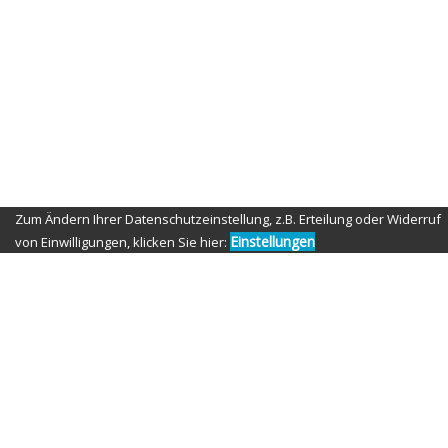
Aperture: f/4
ISO: 100
Shutter speed: 1/125 second
Copyright: Nippon-Fighter-Photography
Credit: Tom Fensterseifer
© Copyright 2021 by Nippon Fighter Photography
Zum Ändern Ihrer Datenschutzeinstellung, z.B. Erteilung oder Widerruf
Einstellungen
von Einwilligungen, klicken Sie hier: