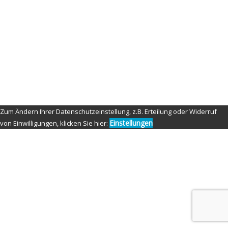
Aperture: f/3.5
ISO: 100
Shutter speed: 1/160 second
Copyright: Nippon-Fighter-Photography
Credit: Tom Fensterseifer
© Copyright 2021 by Nippon Fighter Photography
Zum Ändern Ihrer Datenschutzeinstellung, z.B. Erteilung oder Widerruf
Einstellungen
von Einwilligungen, klicken Sie hier: