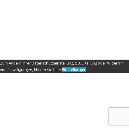
Aperture: f/3.5
ISO: 100
Shutter speed: 1/125 second
Copyright: Nippon-Fighter-Photography
Credit: Tom Fensterseifer
© Copyright 2021 by Nippon Fighter Photography
Zum Ändern Ihrer Datenschutzeinstellung, z.B. Erteilung oder Widerruf
Einstellungen
von Einwilligungen, klicken Sie hier: