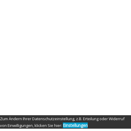
infinite-logo
By
admin
Published on
11. januar 2021
Full size is
80 × 37
pixels
© Copyright 2021 by Nippon Fighter Photography
Zum Ändern Ihrer Datenschutzeinstellung, z.B. Erteilung oder Widerruf
Einstellungen
von Einwilligungen, klicken Sie hier: