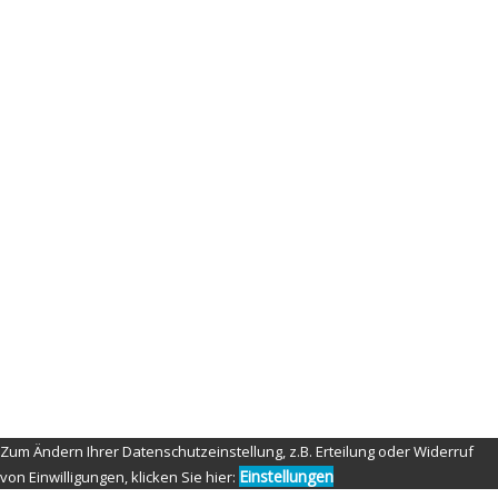
icon-04
By
admin
Published on
11. januar 2021
Full size is
70 × 70
pixels
© Copyright 2021 by Nippon Fighter Photography
Zum Ändern Ihrer Datenschutzeinstellung, z.B. Erteilung oder Widerruf
Einstellungen
von Einwilligungen, klicken Sie hier: