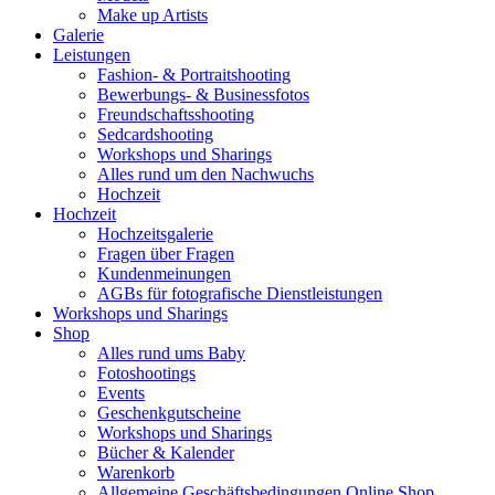
Make up Artists
Galerie
Leistungen
Fashion- & Portraitshooting
Bewerbungs- & Businessfotos
Freundschaftsshooting
Sedcardshooting
Workshops und Sharings
Alles rund um den Nachwuchs
Hochzeit
Hochzeit
Hochzeitsgalerie
Fragen über Fragen
Kundenmeinungen
AGBs für fotografische Dienstleistungen
Workshops und Sharings
Shop
Alles rund ums Baby
Fotoshootings
Events
Geschenkgutscheine
Workshops und Sharings
Bücher & Kalender
Warenkorb
Allgemeine Geschäftsbedingungen Online Shop