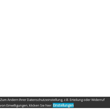
Helena Portrait
By
admin
Published on
9. juli 2021
Full size is
2560 × 2256
pixels
© Copyright 2021 by Nippon Fighter Photography
Zum Ändern Ihrer Datenschutzeinstellung, z.B. Erteilung oder Widerruf
Einstellungen
von Einwilligungen, klicken Sie hier: