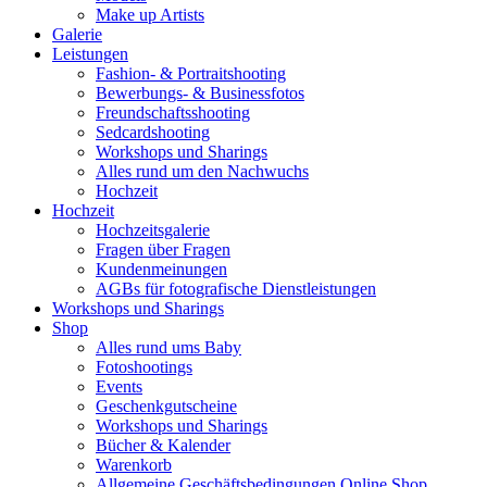
Make up Artists
Galerie
Leistungen
Fashion- & Portraitshooting
Bewerbungs- & Businessfotos
Freundschaftsshooting
Sedcardshooting
Workshops und Sharings
Alles rund um den Nachwuchs
Hochzeit
Hochzeit
Hochzeitsgalerie
Fragen über Fragen
Kundenmeinungen
AGBs für fotografische Dienstleistungen
Workshops und Sharings
Shop
Alles rund ums Baby
Fotoshootings
Events
Geschenkgutscheine
Workshops und Sharings
Bücher & Kalender
Warenkorb
Allgemeine Geschäftsbedingungen Online Shop