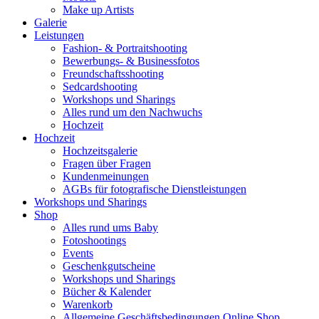
Make up Artists
Galerie
Leistungen
Fashion- & Portraitshooting
Bewerbungs- & Businessfotos
Freundschaftsshooting
Sedcardshooting
Workshops und Sharings
Alles rund um den Nachwuchs
Hochzeit
Hochzeit
Hochzeitsgalerie
Fragen über Fragen
Kundenmeinungen
AGBs für fotografische Dienstleistungen
Workshops und Sharings
Shop
Alles rund ums Baby
Fotoshootings
Events
Geschenkgutscheine
Workshops und Sharings
Bücher & Kalender
Warenkorb
Allgemeine Geschäftsbedingungen Online Shop