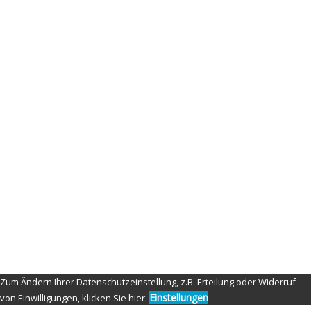
Fashion-Blog-img2
By
admin
Published on
11. januar 2021
Full size is
420 × 250
pixels
© Copyright 2021 by Nippon Fighter Photography
Zum Ändern Ihrer Datenschutzeinstellung, z.B. Erteilung oder Widerruf
Einstellungen
von Einwilligungen, klicken Sie hier: