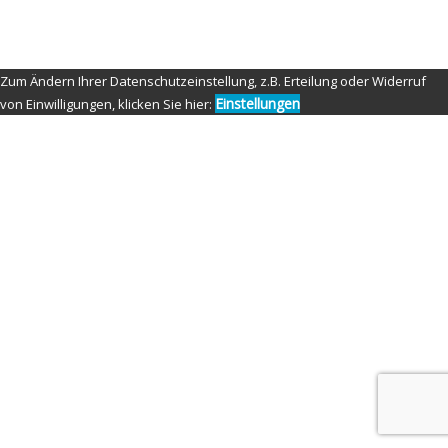
© Copyright 2021 by Nippon Fighter Photography
Zum Ändern Ihrer Datenschutzeinstellung, z.B. Erteilung oder Widerruf
Einstellungen
von Einwilligungen, klicken Sie hier: