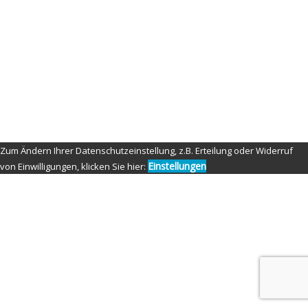
Aperture: f/6.3
ISO: 6400
Shutter speed: 1/100 second
Copyright: Nippon-Fighter-Photography
Credit: Tom Fensterseifer
© Copyright 2021 by Nippon Fighter Photography
Zum Ändern Ihrer Datenschutzeinstellung, z.B. Erteilung oder Widerruf
Einstellungen
von Einwilligungen, klicken Sie hier: