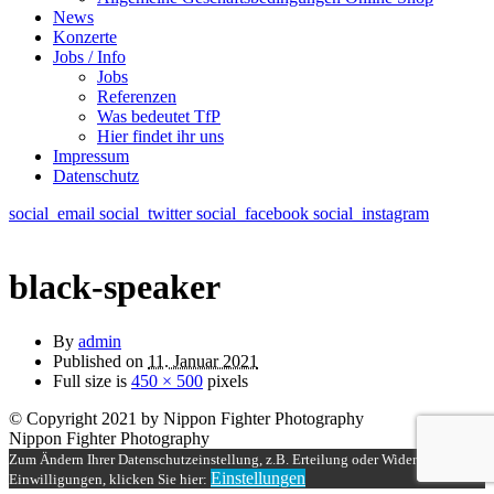
News
Konzerte
Jobs / Info
Jobs
Referenzen
Was bedeutet TfP
Hier findet ihr uns
Impressum
Datenschutz
social_email
social_twitter
social_facebook
social_instagram
black-speaker
By
admin
Published on
11. Januar 2021
Full size is
450 × 500
pixels
© Copyright 2021 by Nippon Fighter Photography
Nippon Fighter Photography
Zum Ändern Ihrer Datenschutzeinstellung, z.B. Erteilung oder Widerruf von
Einstellungen
Einwilligungen, klicken Sie hier: