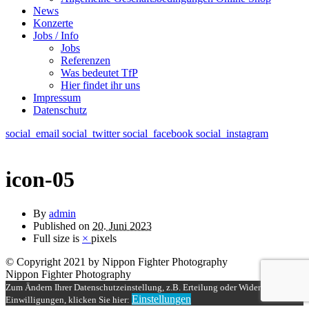
News
Konzerte
Jobs / Info
Jobs
Referenzen
Was bedeutet TfP
Hier findet ihr uns
Impressum
Datenschutz
social_email
social_twitter
social_facebook
social_instagram
icon-05
By
admin
Published on
20. Juni 2023
Full size is
×
pixels
© Copyright 2021 by Nippon Fighter Photography
Nippon Fighter Photography
Zum Ändern Ihrer Datenschutzeinstellung, z.B. Erteilung oder Widerruf von
Einstellungen
Einwilligungen, klicken Sie hier: